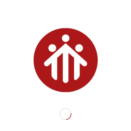
/
2 Luglio 2019
in
Biblioteca
,
Varie
Catalogo biblioteca #1
APRI LA CIRCOLARE
Condividi questo articolo