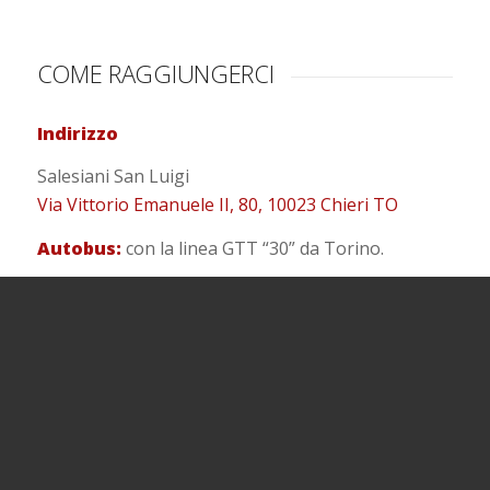
COME RAGGIUNGERCI
Indirizzo
Salesiani San Luigi
Via Vittorio Emanuele II, 80, 10023 Chieri TO
Autobus:
con la linea GTT “30” da Torino.
Auto:
è possibile entrare nel cortile dell’istituto
soltanto al mattino, dalle 7:30 alle 8:00.
Treno:
la stazione è a circa 500 metri dalla
struttura.