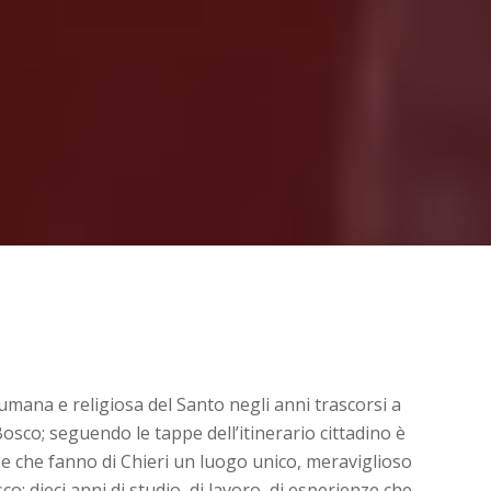
umana e religiosa del Santo negli anni trascorsi a
Bosco; seguendo le tappe dell’itinerario cittadino è
 e che fanno di Chieri un luogo unico, meraviglioso
: dieci anni di studio, di lavoro, di esperienze che