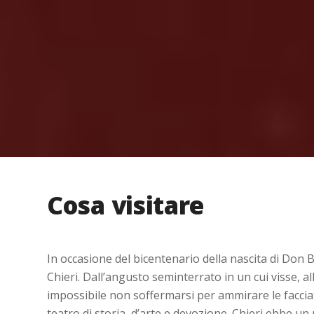
Cosa visitare
In occasione del bicentenario della nascita di Don 
Chieri. Dall’angusto seminterrato in un cui visse, a
impossibile non soffermarsi per ammirare le faccia
teatro di storia, d’arte e devozione. Chieri ebbe un