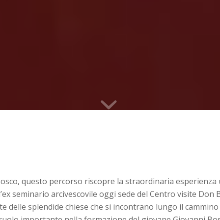
Bosco, questo percorso riscopre la straordinaria esperienza 
ll’ex seminario arcivescovile oggi sede del Centro visite Don 
te delle splendide chiese che si incontrano lungo il cammino
 ruolo importante nella formazione del giovane Giovanni Bosco