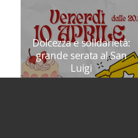
Dolcezza e solidarietà:
grande serata al San
Luigi
30 Marzo 2026