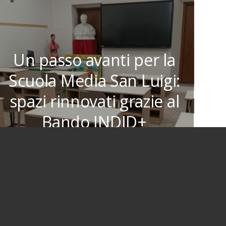
Un passo avanti per la
Scuola Media San Luigi:
spazi rinnovati grazie al
Bando INDID+
6 Febbraio 2026