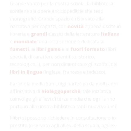
Grande vanto per la nostra scuola, la biblioteca
contiene sia opere enciclopediche che testi
monografici. Grande spazio è riservato alla
narrativa per ragazzi, con
novità
appena uscite in
libreria e
grandi
classici della letteratura
italiana
e
mondiale
; una ricca sezione è dedicata ai
fumetti
, ai
libri game
e ai
fuori formato
(libri
speciali, di carattere scientifico, storico,
tecnologico…), per non dimenticare gli scaffali dei
libri in lingua
(inglese, francese e tedesco).
La scuola media San Luigi partecipa da molti anni
all’iniziativa di
#ioleggoperchè
; tale iniziativa
coinvolge gli allievi di terza media che ogni anno
portano alla nostra biblioteca tanti nuovi volumi!
I libri si possono richiedere in consultazione o in
prestito (riservato agli allievi della scuola, agli ex-