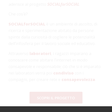
aderisce al progetto
SOCIALforSOCIAL
.
Che cos’è?
SOCIALforSOCIAL
è un ambiente di ascolto, di
ricerca e sperimentazione abitato da persone
spinte dalla curiosità di cogliere le potenzialità
dell’infosfera per il lavoro sociale ed educativo.
Attraverso
laboratori
, i ragazzi imparano a
conoscere come abitare l’internet in modo
consapevole e responsabile; ciò che si è imparato
nei laboratori verrà poi
condiviso
con i
compagni, per creare rete e
consapevolezza
.
SCOPRI IL PROGETTO