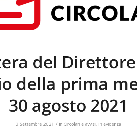
tera del Direttore
zio della prima m
30 agosto 2021
/
3 Settembre 2021
in
Circolari e avvisi
,
In evidenza