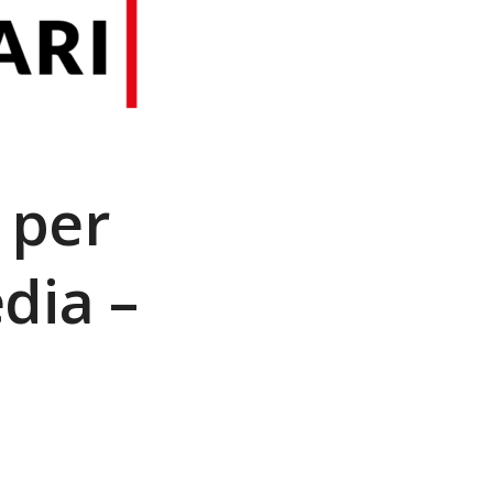
 per
edia –