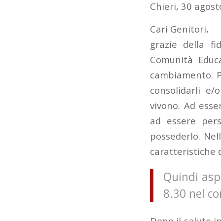
Chieri, 30 agos
Cari Genitori,
grazie della fi
Comunità Educa
cambiamento. Pe
consolidarli e/
vivono. Ad ess
ad essere per
possederlo. Nell
caratteristiche d
Quindi asp
8.30 nel cor
Dopo il saluto i