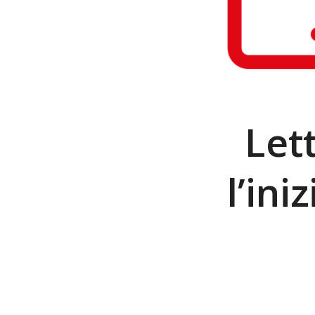
Let
l’ini