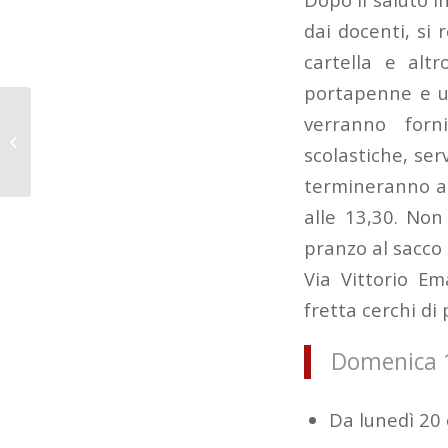
dai docenti, si 
cartella e alt
portapenne e un
Patto di
verranno forn
Corresponsabilità
scolastiche, ser
2021-22
termineranno al
alle 13,30. Non
pranzo al sacco 
Via Vittorio Em
fretta cerchi di
Domenica 1
Da lunedì 20 