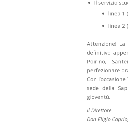
Il servizio sc
linea 1
linea 2
Attenzione! La
definitivo appe
Poirino, Sante
perfezionare ora
Con l’occasione 
sede della Sa
gioventù.
Il Direttore
Don Eligio Caprio