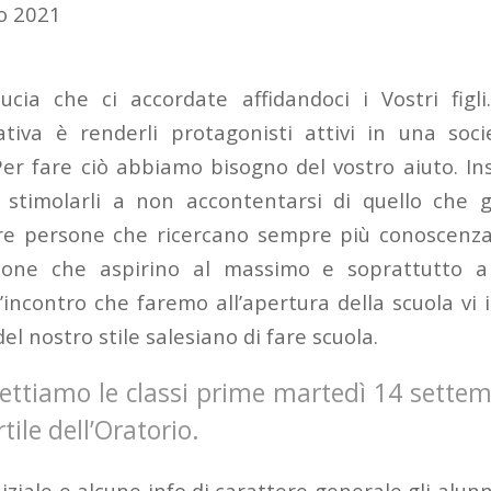
to 2021
ducia che ci accordate affidandoci i Vostri figli
tiva è renderli protagonisti attivi in una soci
r fare ciò abbiamo bisogno del vostro aiuto. I
o stimolarli a non accontentarsi di quello che
ere persone che ricercano sempre più conoscenz
sone che aspirino al massimo e soprattutto a
’incontro che faremo all’apertura della scuola vi
el nostro stile salesiano di fare scuola.
ettiamo le classi prime martedì 14 settem
tile dell’Oratorio.
niziale e alcune info di carattere generale gli alu