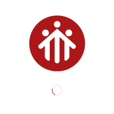
pettiamo le classi seconde e terze me
 alle ore 8.30 nel cortile dell’Oratorio.
niziale e alcune info di carattere generale gli alu
recheranno nelle classi dove verranno informati s
ro. Il diario è fornito da noi. Sarà necessario
 quaderno per appunti. Durante l’incontro con i 
ite informazioni relative a procedure COVID
rvizi tecnici e risponderemo alle domande di chi
lezioni termineranno alle 13,30. Non è prev
i lo desidera può portare pranzo al sacco e fer
cchina: si entra da Via Vittorio Emanuele e potre
l’Istituto. Chi è di fretta cerchi di parcheggiare
igliato.