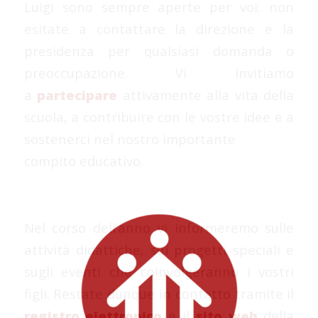
Luigi sono sempre aperte per voi: non
esitate a contattare la direzione e la
presidenza per qualsiasi domanda o
preoccupazione. Vi invitiamo
a
partecipare
attivamente alla vita della
scuola, a contribuire con le vostre idee e a
sostenerci nel nostro importante
compito educativo.
Nel corso dell’anno vi informeremo sulle
attività didattiche, sui progetti speciali e
sugli eventi che coinvolgeranno i vostri
figli. Restate dunque in contatto tramite il
registro elettronico
e il
sito web
della