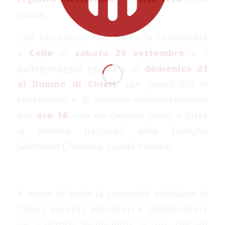
scuola.
Con l’occasione ricordiamo la camminata
a
Celle
di
sabato 20 settembre
e il
pellegrinaggio giubilare di
domenica 21
al Duomo di Chieri
, con possibilità di
confessioni e la solenne concelebrazione
alle
ore 18
, con cui daremo inizio a tutte
le attività pastorali della famiglia
Salesiana Chierese, scuola inclusa!
A nome di tutta la comunità salesiana di
Chieri, docenti, educatori e collaboratori,
un caloroso benvenuto e un sincero