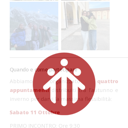
___________________________________________________
Quando e come partecipare
Abbiamo organizzato
quattro
appuntamenti
distribuiti tra l’autunno e
inverno per darvi la massima flessibilità:
Sabato 11 Ottobre
PRIMO INCONTRO: Ore 9:30