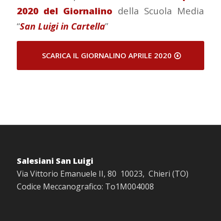
2020 del Giornalino
della Scuola Media
“
San Luigi in Cartella
”
SCARICA IL GIORNALINO APRILE 2020
Salesiani San Luigi
Via Vittorio Emanuele II, 80 10023, Chieri (TO)
Codice Meccanografico: To1M004008