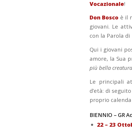
Vocazionale
!
Don Bosco
è il 
giovani. Le att
con la Parola di 
Qui i giovani po
amore, la Sua p
più bella creatur
Le principali a
d’età: di seguito
proprio calendar
BIENNIO – GR A
22 – 23 Ott