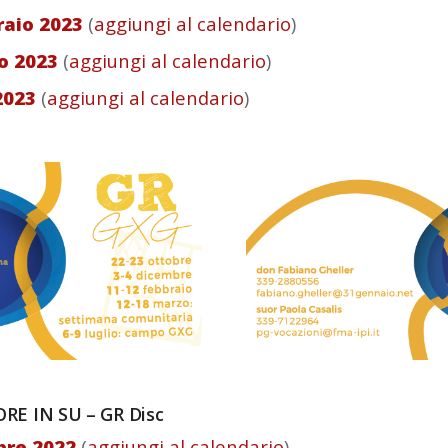
raio 2023
(
aggiungi al calendario
)
zo 2023
(
aggiungi al calendario
)
 2023
(
aggiungi al calendario
)
RE IN SU – GR Disc
obre 2022
(
aggiungi al calendario
)