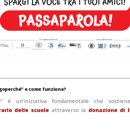
________________________________________________________
ggoperché” e come funziona?
hé” è un’iniziativa fondamentale che sosti
rario delle scuole
attraverso la
donazione di l