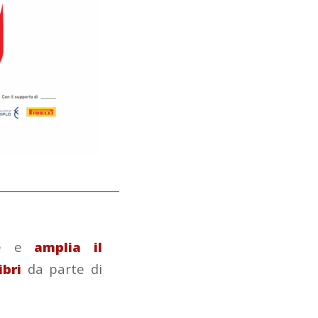
_____________________
ene e
amplia il
ibri
da parte di