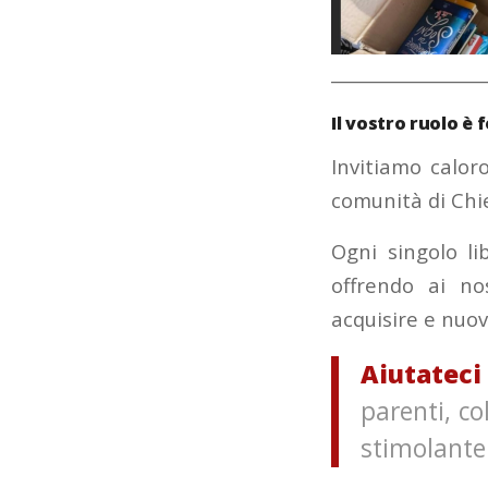
__________________
Il vostro ruolo è
Invitiamo calo
comunità di Chi
Ogni singolo l
offrendo ai no
acquisire e nuov
Aiutateci
parenti, co
stimolante 