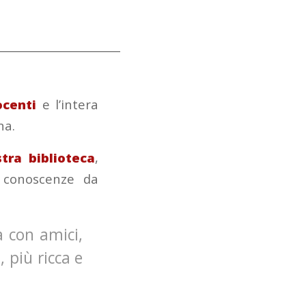
______________________
ocenti
e l’intera
na.
tra biblioteca
,
e conoscenze da
a con amici,
, più ricca e