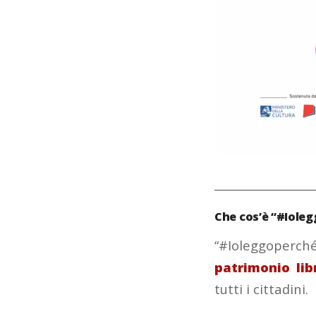
__________________
Che cos’è “#Iole
“#Ioleggoperc
patrimonio lib
tutti i cittadini.