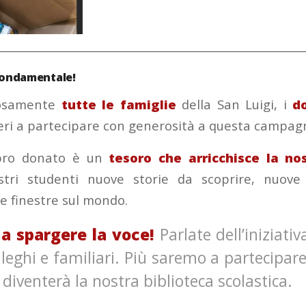
________________________________________________________
 fondamentale!
rosamente
tutte le famiglie
della San Luigi, i
d
eri a partecipare con generosità a questa campag
ibro donato è un
tesoro che arricchisce la nos
stri studenti nuove storie da scoprire, nuov
e finestre sul mondo.
 a spargere la voce!
Parlate dell’iniziativ
lleghi e familiari. Più saremo a partecipare
diventerà la nostra biblioteca scolastica.