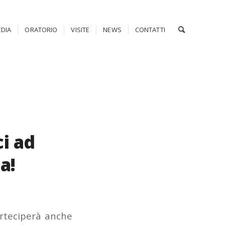
DIA
ORATORIO
VISITE
NEWS
CONTATTI
i ad
a!
arteciperà anche