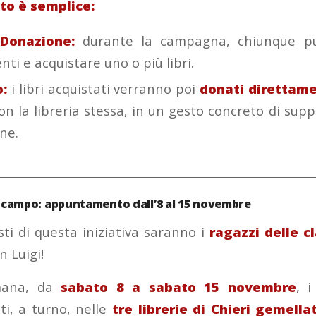
to è semplice:
Donazione:
durante la campagna, chiunque può
nti e acquistare uno o più libri.
:
i libri acquistati verranno poi
donati direttame
n la libreria stessa, in un gesto concreto di supp
one.
________________________________________________________
in campo: appuntamento dall’8 al 15 novembre
sti di questa iniziativa saranno i
ragazzi delle cl
 Luigi!
mana, da
sabato 8 a sabato 15 novembre
, i
i, a turno, nelle
tre librerie di Chieri gemella