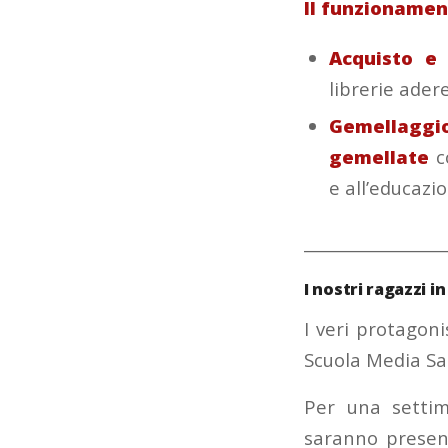
Il funzionamen
Acquisto e 
librerie adere
Gemellaggio
gemellate
co
e all’educazi
__________________
I nostri ragazzi 
I veri protagoni
Scuola Media San
Per una setti
saranno present