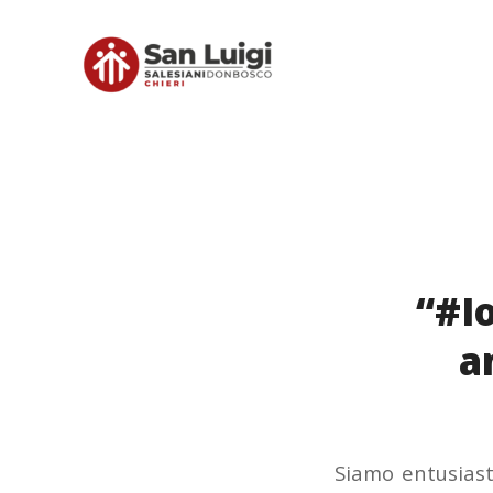
“#I
a
Siamo entusiast